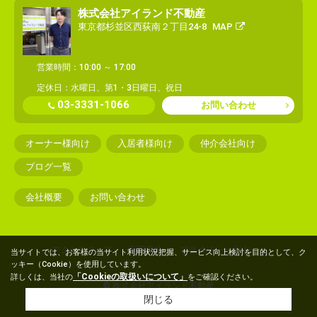
株式会社アイランド不動産
東京都杉並区西荻南２丁目24-8
MAP
営業時間：10:00 ～ 17:00
定休日：水曜日、第1・3日曜日、祝日
03-3331-1066
お問い合わせ
オーナー様向け
入居者様向け
仲介会社向け
ブログ一覧
会社概要
お問い合わせ
アクセスマップ
利用規約
プライバシーポリシー
当サイトでは、お客様の当サイト利用状況把握、サービス向上検討を目的として、ク
ッキー（Cookie）を使用しています。
「Cookieの取扱いについて」
詳しくは、当社の
をご確認ください。
© 株式会社アイランド不動産
閉じる