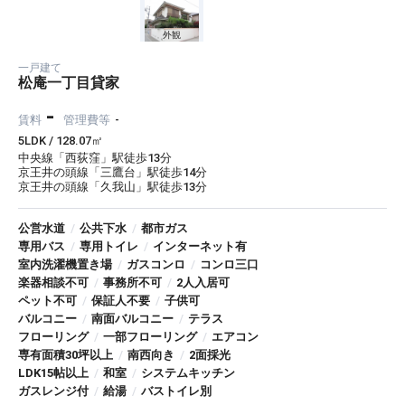
外観
一戸建て
松庵一丁目貸家
-
賃料
管理費等
-
5LDK / 128.07㎡
中央線「西荻窪」駅徒歩13分
京王井の頭線「三鷹台」駅徒歩14分
京王井の頭線「久我山」駅徒歩13分
公営水道
/
公共下水
/
都市ガス
専用バス
/
専用トイレ
/
インターネット有
室内洗濯機置き場
/
ガスコンロ
/
コンロ三口
楽器相談不可
/
事務所不可
/
2人入居可
ペット不可
/
保証人不要
/
子供可
バルコニー
/
南面バルコニー
/
テラス
フローリング
/
一部フローリング
/
エアコン
専有面積30坪以上
/
南西向き
/
2面採光
LDK15帖以上
/
和室
/
システムキッチン
ガスレンジ付
/
給湯
/
バストイレ別