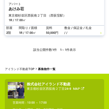
アパート
あけみ荘
東京都杉並区西荻南２丁目 （西荻窪駅）
1R / 17.00㎡
部屋
間取り / 面積
賃料
敷金 / 保証金 / 礼金
2階
1R / 17.00㎡
50,000円
/ /
該当公開件数
1件
1～1件表示
アイランド不動産TOP
募集物件一覧
株式会社アイランド不動産
東京都杉並区西荻南２丁目24-8
MAP
営業時間：10:00 ～ 17:00